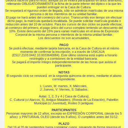
Deberá hacerse para el resto, aunque ya se viniera participando en años anteriores,
rellenando OBLIGATORIAMENTE la ficha de la parte inferior del díptico o la que les
pueden entregar en la Casa de Cultura.
Se respetará el riguroso orden de llegada, sólo se admitirán matrículas de una misma
persona o de los miembros de su unidad familiar.
El pago se hará antes del comienzo del curso. Transcurrido ese tiempo sin efectuar
dicho pago, la matrícula quedará invalidada. Se puede solicitar matrícula gratuita o
reducción antes del 10 de octubre. Para los cursos de dos ciclos se puede efectuar,
al comienzo del primero, el pago único del curso completo teniendo un descuento del
10%. Existe descuento del 15% para varias matrículas en el área de Expresión
Corporal de la misma persona o miembros de la misma unidad familiar.
Los descuentos no son acumulables.
PAGO
Se podrá efectuar, mediante tarjeta bancaria, en la Casa de Cultura en el mismo
momento de confirmar la inscripción, o a través de UNICAJA
(ES17.2103.0442.10.0033640084). Este último sistema está sujeto a horario
restringido y a comisiones de la entidad bancaria.
Se pagará el importe íntegro independientemente de las horas que asista el
participante.
NOTAS
El segundo ciclo se renovará en la segunda quincena de enero, mediante el abono
correspondiente.
L: Lunes, M: martes, X: Miércoles,
J: Jueves, V: Viernes, S: Sábados.
Aulas: 1, 2, 3 y 4 ( Casa de Cultura),
C. Cultural (c/ Alarcos, 5), Antiguo Matadero, (Ronda de La Estación), Pabellón
Municipal (c/ Juventud), Rodeo 3 (antiguas
PARTICIPANTES
Personas mayores de 12 años, excepto en EXPRESIÓN CORPORAL (desde los 5
años) y PINTURA AL OLEO (desde los 8 años). O cumplidos antes del 31/12.
PLAZO
Del 16 al 20 de septiembre hasta completar cupos, siguiendo de forma rigurosa el