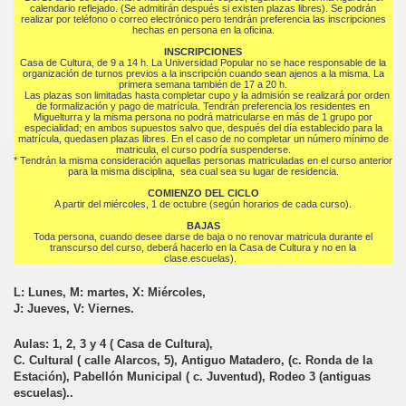
calendario reflejado. (Se admitirán después si existen plazas libres). Se podrán
realizar por teléfono o correo electrónico pero tendrán preferencia las inscripciones
hechas en persona en la oficina.
INSCRIPCIONES
Casa de Cultura, de 9 a 14 h. La Universidad Popular no se hace responsable de la
organización de turnos previos a la inscripción cuando sean ajenos a la misma. La
primera semana también de 17 a 20 h.
Las plazas son limitadas hasta completar cupo y la admisión se realizará por orden
de formalización y pago de matrícula. Tendrán preferencia los residentes en
Miguelturra y la misma persona no podrá matricularse en más de 1 grupo por
especialidad; en ambos supuestos salvo que, después del día establecido para la
matrícula, quedasen plazas libres. En el caso de no completar un número mínimo de
matricula, el curso podría suspenderse.
* Tendrán la misma consideración aquellas personas matriculadas en el curso anterior
para la misma disciplina, sea cual sea su lugar de residencia.
COMIENZO DEL CICLO
A partir del miércoles, 1 de octubre (según horarios de cada curso).
BAJAS
Toda persona, cuando desee darse de baja o no renovar matricula durante el
transcurso del curso, deberá hacerlo en la Casa de Cultura y no en la
clase.escuelas).
L: Lunes, M: martes, X: Miércoles,
J: Jueves, V: Viernes.
Aulas: 1, 2, 3 y 4 ( Casa de Cultura),
C. Cultural ( calle Alarcos, 5), Antiguo Matadero, (c. Ronda de la
Estación), Pabellón Municipal ( c. Juventud), Rodeo 3 (antiguas
escuelas)..