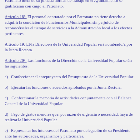
Patronato fuera de su jornada normal de trabajo en el Ayuntamiento se
gratificarán con cargo al Patronato.
Artículo 18º:
El personal contratado por el Patronato no tiene derecho a
adquirir la condición de Funcionarios Municipales, sin perjuicio de
reconocérseles el tiempo de servicios a la Administración local a los efectos
pertinentes.
Artículo 19:
El/la Director/a de la Universidad Popular será nombrado/a por
la Junta Rectora.
Artículo 20º:
Las funciones de la Dirección de la Universidad Popular serán
las siguientes:
a)
Confeccionar el anteproyecto del Presupuesto de la Universidad Popular.
b)
Ejecutar las funciones o acuerdos aprobados por la Junta Rectora.
c)
Confeccionar la memoria de actividades conjuntamente con el Balance
General de la Universidad Popular.
d)
Pago de gastos menores que, por razón de urgencia o necesidad, haya de
realizar la Universidad Popular.
e)
Representar los intereses del Patronato por delegación de su Presidente
ante las autoridades, organismos y particulares.