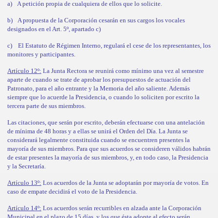
a)
A petición propia de cualquiera de ellos que lo solicite.
b)
A propuesta de la Corporación cesarán en sus cargos los vocales
designados en el Art. 5º, apartado c)
c)
El Estatuto de Régimen Interno, regulará el cese de los representantes, los
monitores y participantes.
Artículo 12º:
La Junta Rectora se reunirá como mínimo una vez al semestre
aparte de cuando se trate de aprobar los presupuestos de actuación del
Patronato, para el año entrante y la Memoria del año saliente. Además
siempre que lo acuerde la Presidencia, o cuando lo soliciten por escrito la
tercera parte de sus miembros.
Las citaciones, que serán por escrito, deberán efectuarse con una antelación
de mínima de 48 horas y a ellas se unirá el Orden del Día. La Junta se
considerará legalmente constituida cuando se encuentren presentes la
mayoría de sus miembros. Para que sus acuerdos se consideren válidos habrán
de estar presentes la mayoría de sus miembros, y, en todo caso, la Presidencia
y la Secretaría.
Artículo 13º:
Los acuerdos de la Junta se adoptarán por mayoría de votos. En
caso de empate decidirá el voto de la Presidencia.
Artículo 14º:
Los acuerdos serán recurribles en alzada ante la Corporación
Municipal en el plazo de 15 días, y los que ésta adopte al efecto serán