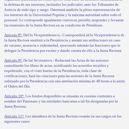
la defensa de sus intereses, incluidos los judiciales, ante los Tribunales de
Justicia de todo tipo y rango. Ostentará también la plena representación de
los intereses de la Universidad Popular y la máxima autoridad sobre todo el
personal. Le corresponde igualmente convocar, presidir, suspender y levantar
las reuniones de la Junta Rectora en su condición de Presidente.
Artículo 8º:
Del/la Vicepresidente/a.- Corresponderá al/la Vicepresidente/a de
la Junta Rectora sustituir a la Presidencia y asumir sus atribuciones en caso
de vacante, ausencia o enfermedad, ejerciendo además las funciones que le
delegue la Presidencia por escrito y dando cuenta de ello a la Junta Rectora.
Artículo 9º:
De/lal Secretario/a.- Redactará las Actas de las sesiones
custodiando los libros de actas, notificando los acuerdos recaídos y
expidiendo, con el visto bueno de la Presidencia, toda clase de
certificaciones, hará las citaciones para las sesiones de la Junta Rectora
ordenado por la Presidencia con una antelación mínima de 48 horas a la unirá
el Orden del Día.
Artículo 10º:
Los fondos disponibles se situarán en cuentas corrientes a
nombre del Patronato y las entidades bancarias a tal fin designadas por la
Junta Rectora.
Artículo 11º:
Los miembros de la Junta Rectora cesarán en sus cargos en los
siguientes casos: