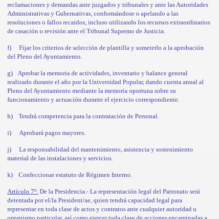
reclamaciones y demandas ante juzgados y tribunales y ante las Autoridades
Administrativas y Gubernativas, conformándose o apelando a las
resoluciones o fallos recaidos, incluso utilizando los recursos extraordinarios
de casación o revisión ante el Tribunal Supremo de Justicia.
f)
Fijar los criterios de selección de plantilla y someterlo a la aprobación
del Pleno del Ayuntamiento.
g)
Aprobar la memoria de actividades, inventario y balance general
realizado durante el año por la Universidad Popular, dando cuenta anual al
Pleno del Ayuntamiento mediante la memoria oportuna sobre su
funcionamiento y actuación durante el ejercicio correspondiente.
h)
Tendrá competencia para la contratación de Personal.
i)
Aprobará pagos mayores.
j)
La responsabilidad del mantenimiento, asistencia y sostenimiento
material de las instalaciones y servicios.
k)
Confeccionar estatuto de Régimen Interno.
Artículo 7º:
De la Presidencia.- La representación legal del Patronato será
detentada por el/la President/ae, quien tendrá capacidad legal para
representar en toda clase de actos y contratos ante cualquier autoridad u
organismo particular, así como ejercer toda clase de acciones encaminadas a