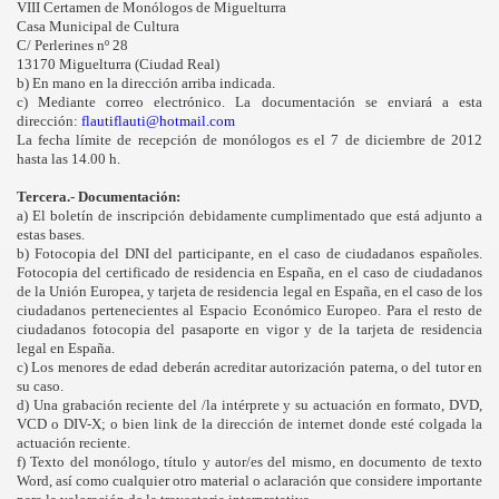
VIII Certamen de Monólogos de Miguelturra
Casa Municipal de Cultura
C/ Perlerines nº 28
13170 Miguelturra (Ciudad Real)
b)
En mano en la dirección arriba indicada.
c)
Mediante correo electrónico. La documentación se enviará a esta
dirección:
flautiflauti@hotmail.com
La fecha límite de recepción de monólogos es el 7 de diciembre de 2012
hasta las 14.00 h.
Tercera.-
Documentación:
a)
El boletín de inscripción debidamente cumplimentado que está adjunto a
estas bases.
b) Fotocopia del DNI del participante, en el caso de ciudadanos españoles.
Fotocopia del certificado de residencia en España, en el caso de ciudadanos
de la Unión Europea, y tarjeta de residencia legal en España, en el caso de los
ciudadanos pertenecientes al Espacio Económico Europeo. Para el resto de
ciudadanos fotocopia del pasaporte en vigor y de la tarjeta de residencia
legal en España.
c) Los menores de edad deberán acreditar autorización paterna, o del tutor en
su caso.
d) Una grabación reciente del /la intérprete y su actuación en formato, DVD,
VCD o DIV-X; o bien link de la dirección de internet donde esté colgada la
actuación reciente.
f) Texto del monólogo, título y autor/es del mismo, en documento de texto
Word, así como cualquier otro material o aclaración que considere importante