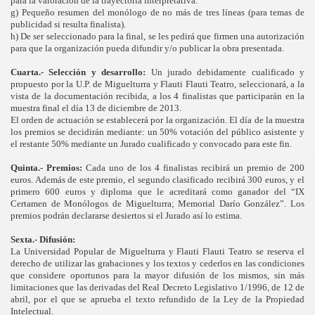
para la valoración de la trayectoria interpretativa.
g) Pequeño resumen del monólogo de no más de tres líneas (para temas de
publicidad si resulta finalista).
h) De ser seleccionado para la final, se les pedirá que firmen una autorización
para que la organización pueda difundir y/o publicar la obra presentada.
Cuarta.-
Selección y desarrollo:
Un jurado debidamente cualificado y
propuesto por la U.P. de Miguelturra y Flauti Flauti Teatro, seleccionará, a la
vista de la documentación recibida, a los 4 finalistas que participarán en la
muestra final el día 13 de diciembre de 2013.
El orden de actuación se establecerá por la organización. El día de la muestra
los premios se decidirán mediante: un 50% votación del público asistente y
el restante 50% mediante un Jurado cualificado y convocado para este fin.
Quinta.-
Premios:
Cada uno de los 4 finalistas recibirá un premio de 200
euros. Además de este premio, el segundo clasificado recibirá 300 euros, y el
primero 600 euros y diploma que le acreditará como ganador del “IX
Certamen de Monólogos de Miguelturra; Memorial Darío González”. Los
premios podrán declararse desiertos si el Jurado así lo estima.
Sexta.- Difusión:
La Universidad Popular de Miguelturra y Flauti Flauti Teatro
se reserva el
derecho de utilizar las grabaciones y los textos y cederlos en las condiciones
que considere oportunos para la mayor difusión de los mismos, sin más
limitaciones que las derivadas del Real Decreto Legislativo 1/1996, de 12 de
abril, por el que se aprueba el texto refundido de la Ley de la Propiedad
Intelectual.